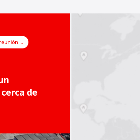
Programe una reunión en línea
un
 cerca de