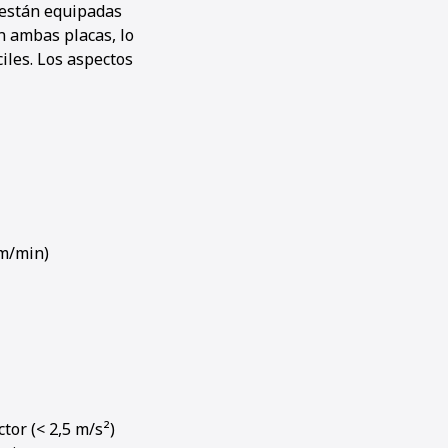
 están equipadas
n ambas placas, lo
iles. Los aspectos
 m/min)
tor (
<
2,5 m/s²)