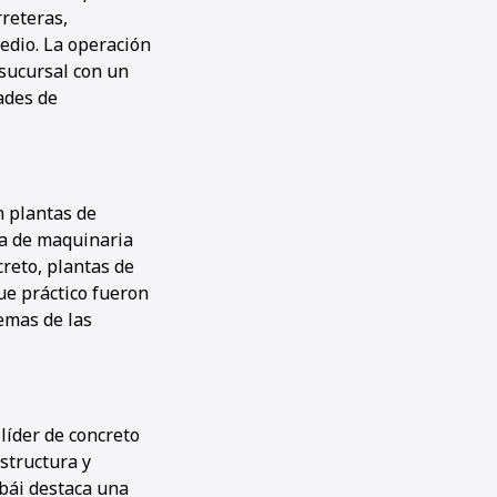
rreteras,
edio. La operación
 sucursal con un
ades de
n plantas de
ia de maquinaria
reto, plantas de
ue práctico fueron
emas de las
íder de concreto
structura y
bái destaca una