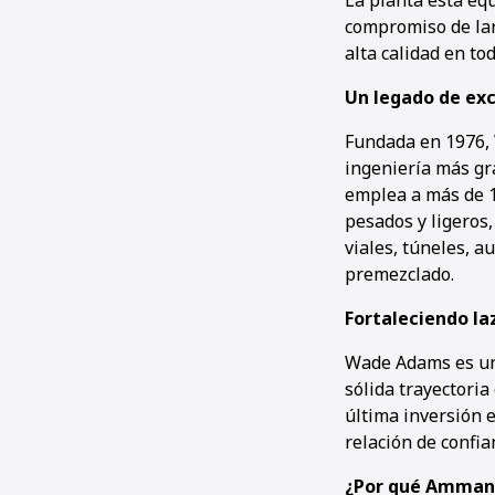
La planta está eq
compromiso de lar
alta calidad en tod
Un legado de exc
Fundada en 1976, 
ingeniería más gr
emplea a más de 1
pesados y ligeros
viales, túneles, a
premezclado.
Fortaleciendo l
Wade Adams es uno
sólida trayectoria
última inversión e
relación de confia
¿Por qué Ammann