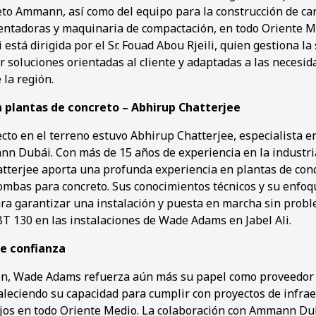
reto Ammann, así como del equipo para la construcción de ca
ntadoras y maquinaria de compactación, en todo Oriente M
tá dirigida por el Sr. Fouad Abou Rjeili, quien gestiona la
r soluciones orientadas al cliente y adaptadas a las necesid
 la región.
en plantas de concreto – Abhirup Chatterjee
cto en el terreno estuvo Abhirup Chatterjee, especialista e
n Dubái. Con más de 15 años de experiencia en la industr
atterjee aporta una profunda experiencia en plantas de conc
ombas para concreto. Sus conocimientos técnicos y su enfoq
a garantizar una instalación y puesta en marcha sin probl
T 130 en las instalaciones de Wade Adams en Jabel Ali.
e confianza
n, Wade Adams refuerza aún más su papel como proveedor l
aleciendo su capacidad para cumplir con proyectos de infrae
jos en todo Oriente Medio. La colaboración con Ammann Du