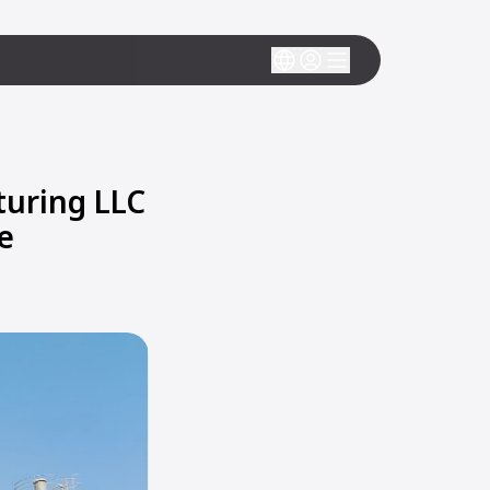
uring LLC
e