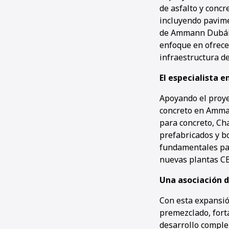
de asfalto y conc
incluyendo pavime
de Ammann Dubái es
enfoque en ofrece
infraestructura de
El especialista 
Apoyando el proye
concreto en Amman
para concreto, Ch
prefabricados y b
fundamentales par
nuevas plantas CB
Una asociación d
Con esta expansió
premezclado, fort
desarrollo comple