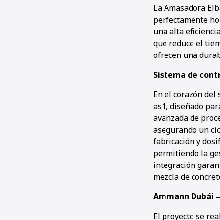
La Amasadora Elba
perfectamente ho
una alta eficiencia
que reduce el tie
ofrecen una durabi
Sistema de contr
En el corazón del
as1, diseñado para
avanzada de proce
asegurando un cicl
fabricación y dosi
permitiendo la ges
integración garant
mezcla de concret
Ammann Dubái – 
El proyecto se re