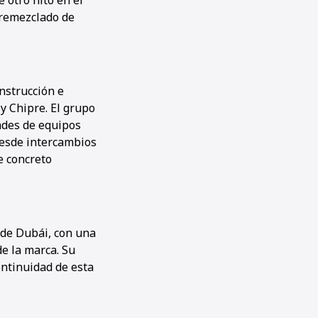
 otro hito en el
premezclado de
nstrucción e
y Chipre. El grupo
ades de equipos
desde intercambios
e concreto
de Dubái, con una
de la marca. Su
ontinuidad de esta