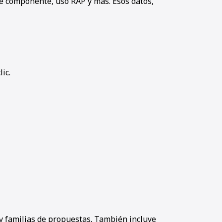
e componente, uso RAP y más. Esos datos,
ic.
y familias de propuestas. También incluye