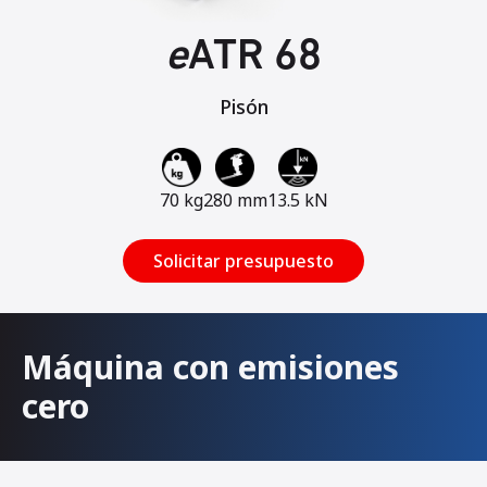
e
ATR 68
Pisón
70 kg
280 mm
13.5 kN
Solicitar presupuesto
Máquina con emisiones
cero