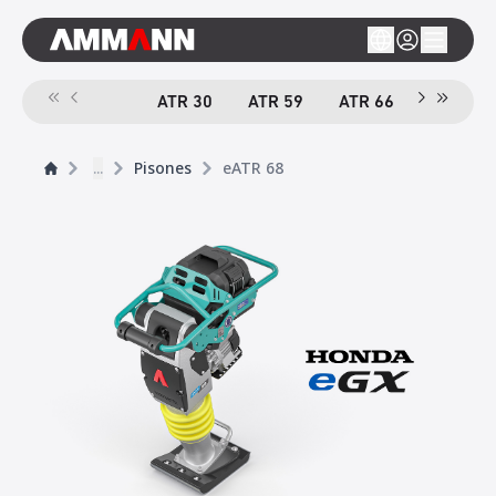
ATR 30
ATR 59
ATR 66
e
ATR 68
...
Pisones
eATR 68