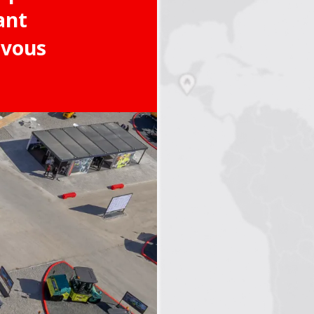
ant
 vous