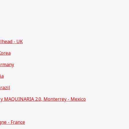
llhead - UK
Korea
ermany
ia
razil
 MAQUINARIA 2.0, Monterrey - Mexico
ne - France