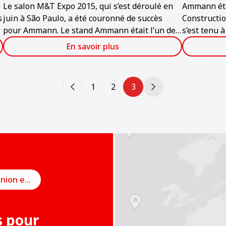
Le salon M&T Expo 2015, qui s’est déroulé en
Ammann éta
s
juin à São Paulo, a été couronné de succès
Constructio
pour Ammann. Le stand Ammann était l’un des
s’est tenu 
plus populaires du salon, qui est considéré
En savoir plus
comme l’événement le plus important dans le
secteur de la construction en Amérique latine.
1
2
3
Planifier une réunion en ligne
s pour