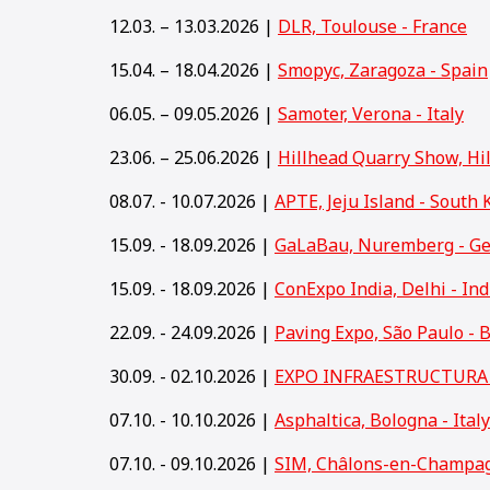
12.03. – 13.03.2026 |
DLR, Toulouse - France
15.04. – 18.04.2026 |
Smopyc, Zaragoza - Spain
06.05. – 09.05.2026 |
Samoter, Verona - Italy
23.06. – 25.06.2026 |
Hillhead Quarry Show, Hi
08.07. - 10.07.2026 |
APTE, Jeju Island - South 
15.09. - 18.09.2026 |
GaLaBau, Nuremberg - G
15
.09. - 18.09.2026 |
ConExpo India, Delhi - Ind
22.09. - 24.09.2026 |
Paving Expo, São Paulo - B
30.09. - 02.10.2026 |
EXPO INFRAESTRUCTURA y
07.10. - 10.10.2026 |
Asphaltica, Bologna - Italy
07.10. - 09.10.2026 |
SIM, Châlons-en-Champag