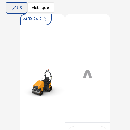
Métrique
US
e
ARX 26-2