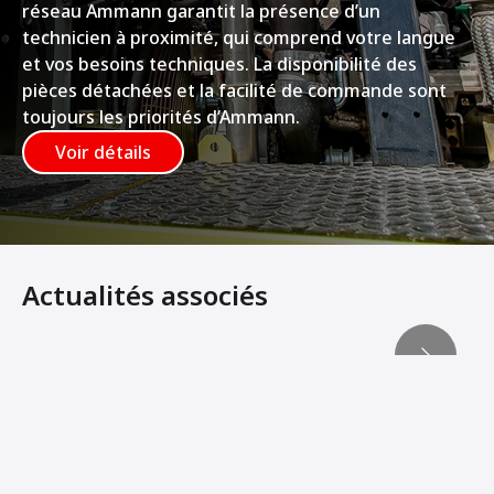
réseau Ammann garantit la présence d’un
technicien à proximité, qui comprend votre langue
et vos besoins techniques. La disponibilité des
pièces détachées et la facilité de commande sont
toujours les priorités d’Ammann.
Voir détails
Actualités associés
Le finisseur électrique et les nouvelles technologies atti
Les compacteurs électriques permettent de maximiser la 
Un Parcours Pavé de Succès
Le compacteur tandem léger électrique stimule l'objectif 
APPRÉCIEZ LA FACILITÉ DE CHARGER L'𝘦ARX 26-2