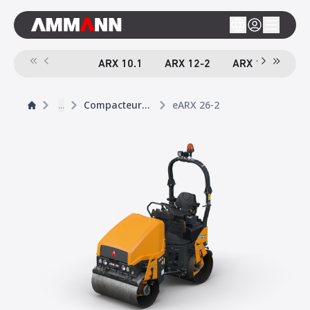
ARX 10.1
ARX 12-2
ARX 16-2
A
...
Compacteurs tandem
eARX 26-2