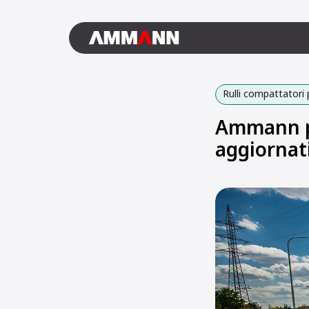
Rulli compattatori 
Ammann pr
aggiornat