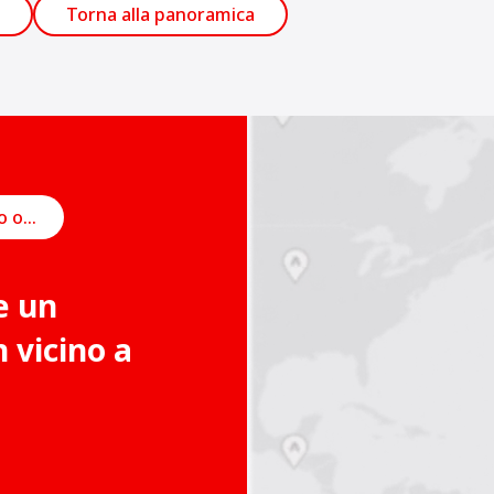
Torna alla panoramica
Pianifica un incontro online
e un
vicino a