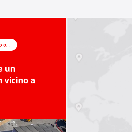
Pianifica un incontro online
e un
vicino a