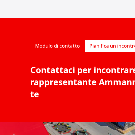
Modulo di contatto
Contattaci per incontrar
rappresentante Ammann 
te