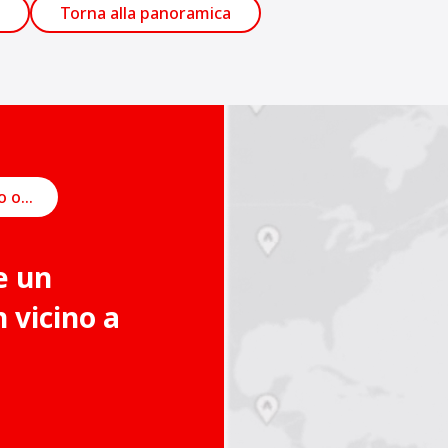
Torna alla panoramica
Pianifica un incontro online
e un
vicino a