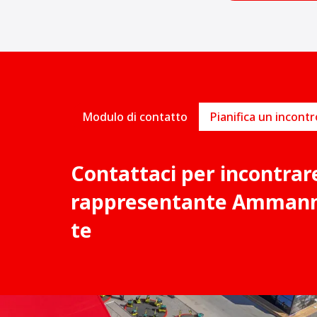
Modulo di contatto
Contattaci per incontrar
rappresentante Ammann 
te