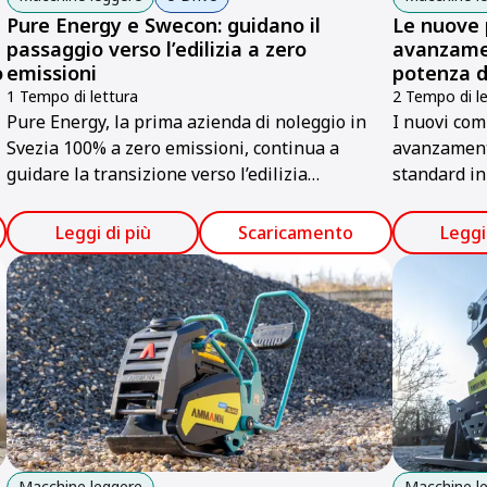
Pure Energy e Swecon: guidano il
Le nuove 
passaggio verso l’edilizia a zero
avanzame
o
emissioni
potenza d
1 Tempo di lettura
2 Tempo di le
Pure Energy, la prima azienda di noleggio in
I nuovi com
Svezia 100% a zero emissioni, continua a
avanzament
guidare la transizione verso l’edilizia
standard in
sostenibile. Dal suo lancio nel febbraio 2024,
dell’operato
l’azienda offre solo macchine e attrezzatura
Leggi di più
Scaricamento
Leggi
elettrica a noleggio.
Macchine leggere
Macchine l