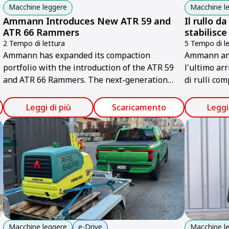
Macchine leggere
Macchine l
Ammann Introduces New ATR 59 and
Il rullo 
ATR 66 Rammers
stabilisc
2 Tempo di lettura
5 Tempo di le
Ammann has expanded its compaction
Ammann annu
portfolio with the introduction of the ATR 59
l'ultimo ar
and ATR 66 Rammers. The next-generation
di rulli com
machines deliver measurable value for
contractors through higher productivity,
Leggi di più
Scaricamento
Leggi
improved ergonomics and simplified
serviceability.
Macchine leggere
e-Drive
Macchine l