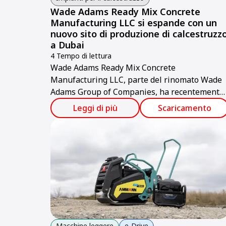
Wade Adams Ready Mix Concrete
Manufacturing LLC si espande con un
nuovo sito di produzione di calcestruzz
a Dubai
4 Tempo di lettura
Wade Adams Ready Mix Concrete
Manufacturing LLC, parte del rinomato Wade
Adams Group of Companies, ha recentemente
messo in funzione un nuovo impianto di
Leggi di più
Scaricamento
produzione di calcestruzzo all’avanguardia a
Jabel Ali, Dubai.
Macchine leggere
e-Drive