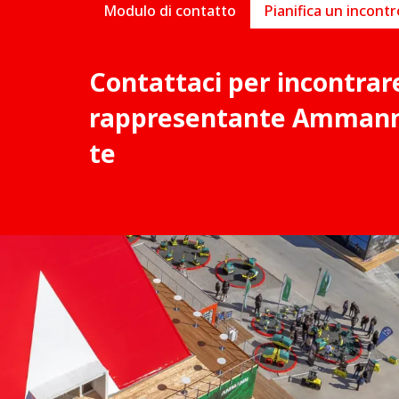
Modulo di contatto
Contattaci per incontrar
rappresentante Ammann 
te