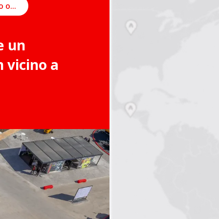
Pianifica un incontro online
e un
vicino a