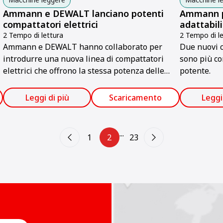
Ammann e DEWALT lanciano potenti
Ammann pr
compattatori elettrici
adattabil
2 Tempo di lettura
2 Tempo di le
Ammann e DEWALT hanno collaborato per
Due nuovi 
introdurre una nuova linea di compattatori
sono più co
elettrici che offrono la stessa potenza delle
potente.
loro controparti a benzina.
Leggi di più
Scaricamento
Leggi
...
1
2
23