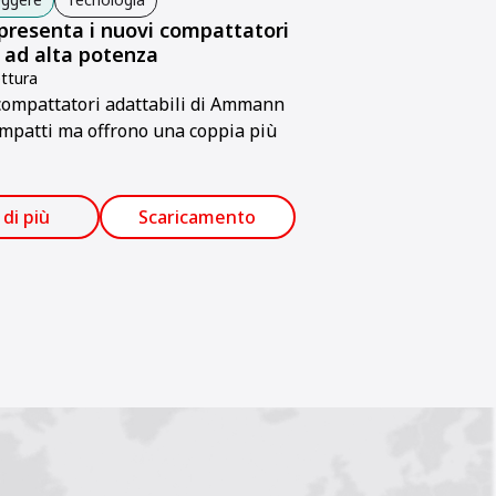
esenta i nuovi compattatori
i ad alta potenza
ttura
compattatori adattabili di Ammann
mpatti ma offrono una coppia più
 di più
Scaricamento