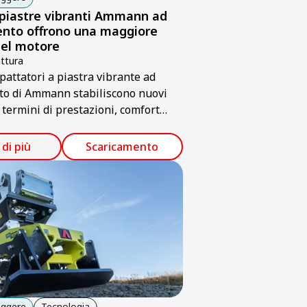
piastre vibranti Ammann ad
nto offrono una maggiore
el motore
ttura
pattatori a piastra vibrante ad
o di Ammann stabiliscono nuovi
 termini di prestazioni, comfort
re e affidabilità.
 di più
Scaricamento
eggere
Tecnologia