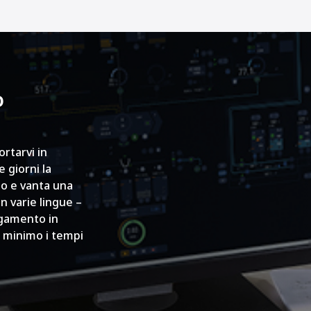
o
rtarvi in
 giorni la
to e vanta una
n varie lingue –
egamento in
l minimo i tempi