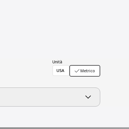
Unità
USA
Metrico