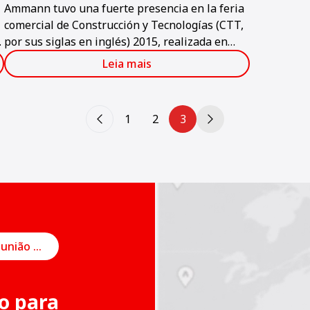
Ammann tuvo una fuerte presencia en la feria
comercial de Construcción y Tecnologías (CTT,
por sus siglas en inglés) 2015, realizada en
Moscú a principios de junio.
Leia mais
1
2
3
Agendar uma reunião on-line
o para