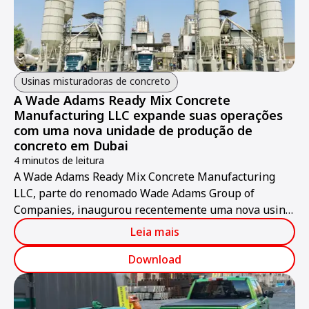
Usinas misturadoras de concreto
A Wade Adams Ready Mix Concrete
Manufacturing LLC expande suas operações
com uma nova unidade de produção de
concreto em Dubai
4 minutos de leitura
A Wade Adams Ready Mix Concrete Manufacturing
LLC, parte do renomado Wade Adams Group of
Companies, inaugurou recentemente uma nova usina
de concreto de última geração em Jabel Ali, Dubai.
Leia mais
Download