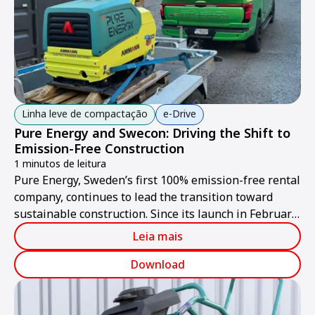
Linha leve de compactação
e-Drive
Pure Energy and Swecon: Driving the Shift to
Emission-Free Construction
1 minutos de leitura
Pure Energy, Sweden’s first 100% emission-free rental
company, continues to lead the transition toward
sustainable construction. Since its launch in February
2024, the company has offered only electric machines
Leia mais
and tools for rent.
Download