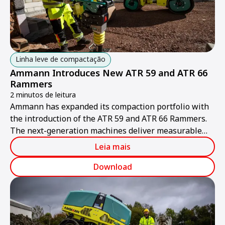
Linha leve de compactação
Ammann Introduces New ATR 59 and ATR 66
Rammers
2 minutos de leitura
Ammann has expanded its compaction portfolio with
the introduction of the ATR 59 and ATR 66 Rammers.
The next-generation machines deliver measurable
value for contractors through higher productivity,
Leia mais
improved ergonomics and simplified serviceability.
Download