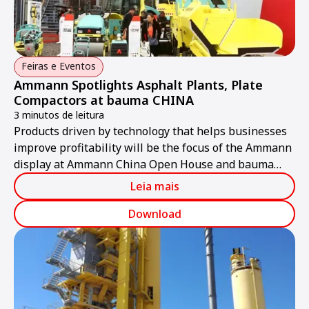
Feiras e Eventos
Ammann Spotlights Asphalt Plants, Plate
Compactors at bauma CHINA
3 minutos de leitura
Products driven by technology that helps businesses
improve profitability will be the focus of the Ammann
display at Ammann China Open House and bauma
CHINA 2018 from 26-30 November in Shanghai.
Leia mais
Download