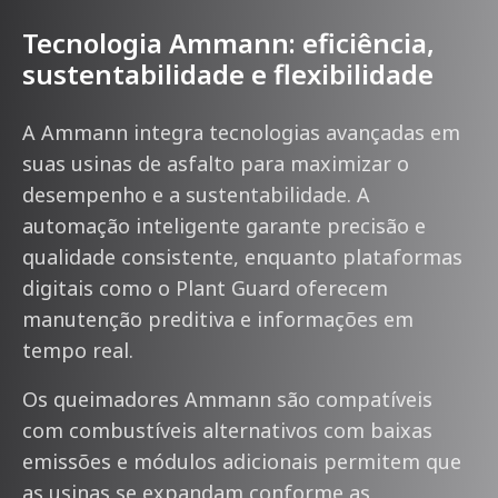
Tecnologia Ammann: eficiência,
sustentabilidade e flexibilidade
A Ammann integra tecnologias avançadas em
suas usinas de asfalto para maximizar o
desempenho e a sustentabilidade. A
automação inteligente garante precisão e
qualidade consistente, enquanto plataformas
digitais como o Plant Guard oferecem
manutenção preditiva e informações em
tempo real.
Os queimadores Ammann são compatíveis
com combustíveis alternativos com baixas
emissões e módulos adicionais permitem que
as usinas se expandam conforme as