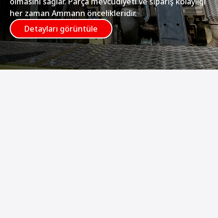
olmasını sağlar. Parça mevcudiyeti ve sipariş kolaylığı
her zaman Ammann öncelikleridir.
Detayları görüntüle