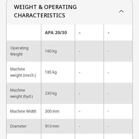
WEIGHT & OPERATING
CHARACTERISTICS
APA 20/30
-
-
Operating
-
160 kg
-
Weight
Machine
-
185 kg
-
weight (mech.)
Machine
-
230 kg
-
weight (hyd.)
-
Machine Width
300 mm
-
-
Diameter
910 mm
-