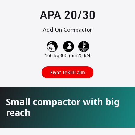
APA 20/30
Add-On Compactor
160 kg
300 mm
20 kN
Fiyat teklifi alın
Small compactor with big
reach