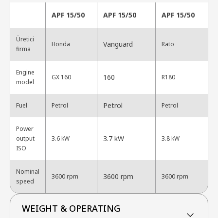
APF 15/50
APF 15/50
APF 15/50
Üretici
Vanguard
Honda
Rato
firma
Engine
160
GX 160
R180
model
Petrol
Fuel
Petrol
Petrol
Power
3.7 kW
output
3.6 kW
3.8 kW
ISO
Nominal
3600 rpm
3600 rpm
3600 rpm
speed
WEIGHT & OPERATING