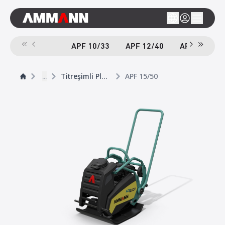
APF 10/33
APF 12/40
APF 12/40-
...
Titreşimli Plakalar
APF 15/50