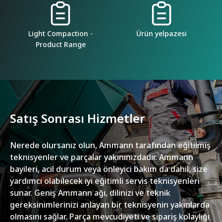
Light Compaction -
Ürün yelpazesi
Product Range
Satış Sonrası Hizmetler
Nerede olursanız olun, Ammann tarafından eğitilmiş
teknisyenler ve parçalar yakınınızdadır. Ammann
bayileri, acil durum veya önleyici bakım da dahil, size
yardımcı olabilecek iyi eğitimli servis teknisyenleri
sunar. Geniş Ammann ağı, dilinizi ve teknik
gereksinimlerinizi anlayan bir teknisyenin yakınlarda
olmasını sağlar. Parça mevcudiyeti ve sipariş kolaylığı