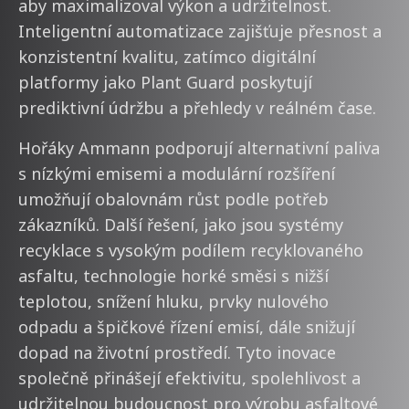
aby maximalizoval výkon a udržitelnost.
Inteligentní automatizace zajišťuje přesnost a
konzistentní kvalitu, zatímco digitální
platformy jako Plant Guard poskytují
prediktivní údržbu a přehledy v reálném čase.
Hořáky Ammann podporují alternativní paliva
s nízkými emisemi a modulární rozšíření
umožňují obalovnám růst podle potřeb
zákazníků. Další řešení, jako jsou systémy
recyklace s vysokým podílem recyklovaného
asfaltu, technologie horké směsi s nižší
teplotou, snížení hluku, prvky nulového
odpadu a špičkové řízení emisí, dále snižují
dopad na životní prostředí. Tyto inovace
společně přinášejí efektivitu, spolehlivost a
udržitelnou budoucnost pro výrobu asfaltové