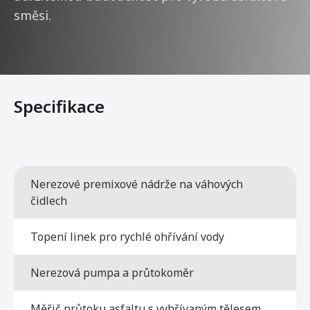
směsi.
Specifikace
Nerezové premixové nádrže na váhových
čidlech
Topení linek pro rychlé ohřívání vody
Nerezová pumpa a průtokoměr
Měřič průtoku asfaltu s vyhřívaným tělesem