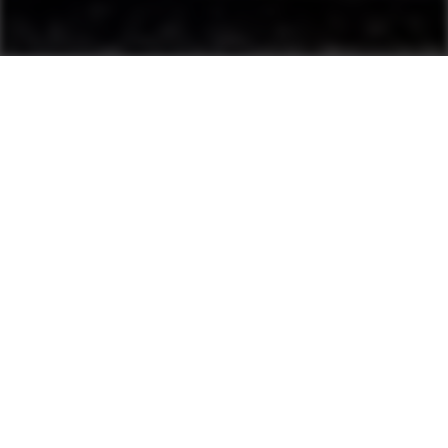
...
Obalovny asfaltových směsí
Základní Komponenty
Spolehlivé a inovativní
klíčové komponenty pro
poskytování nadřazené
hodnoty zákazníkům
Ammann
Sortiment výrobků