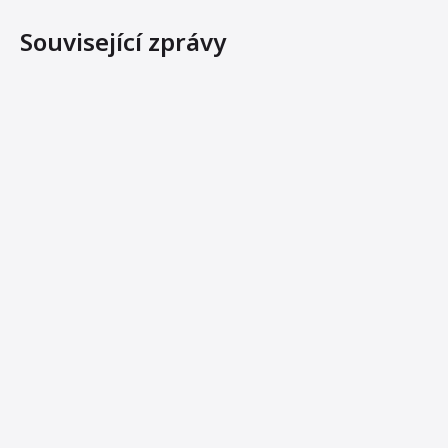
Související zprávy
7 Steps to Making Your Asphalt Plant Last