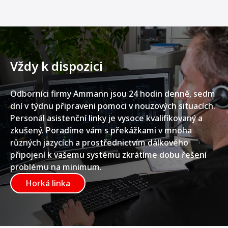
Vždy k dispozici
Odborníci firmy Ammann jsou 24 hodin denně, sedm
dní v týdnu připraveni pomoci v nouzových situacích.
Personál asistenční linky je vysoce kvalifikovaný a
zkušený. Poradíme vám s překážkami v mnoha
různých jazycích a prostřednictvím dálkového
připojení k vašemu systému zkrátíme dobu řešení
problému na minimum.
Horká linka