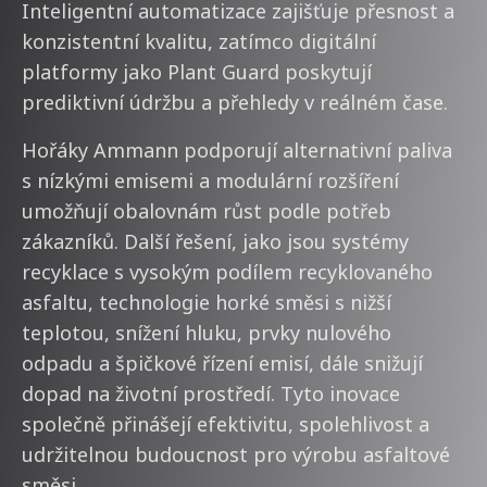
Inteligentní automatizace zajišťuje přesnost a
konzistentní kvalitu, zatímco digitální
platformy jako Plant Guard poskytují
prediktivní údržbu a přehledy v reálném čase.
Hořáky Ammann podporují alternativní paliva
s nízkými emisemi a modulární rozšíření
umožňují obalovnám růst podle potřeb
zákazníků. Další řešení, jako jsou systémy
recyklace s vysokým podílem recyklovaného
asfaltu, technologie horké směsi s nižší
teplotou, snížení hluku, prvky nulového
odpadu a špičkové řízení emisí, dále snižují
dopad na životní prostředí. Tyto inovace
společně přinášejí efektivitu, spolehlivost a
udržitelnou budoucnost pro výrobu asfaltové
směsi.