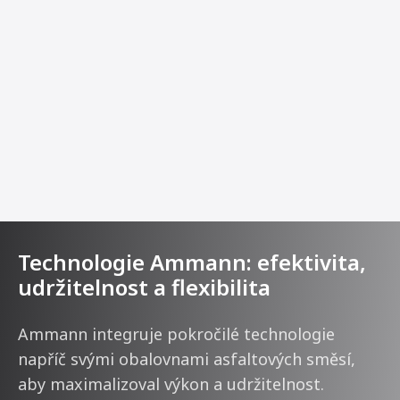
Technologie Ammann: efektivita,
udržitelnost a flexibilita
Ammann integruje pokročilé technologie
napříč svými obalovnami asfaltových směsí,
aby maximalizoval výkon a udržitelnost.