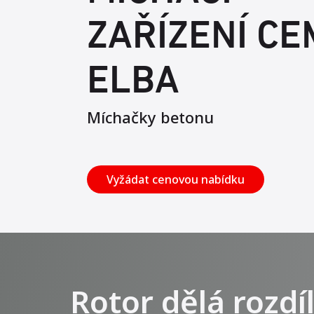
ZAŘÍZENÍ CE
ELBA
Míchačky betonu
Vyžádat cenovou nabídku
Rotor dělá rozdí