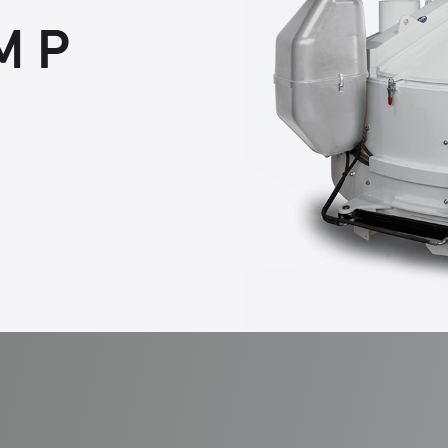
M P
l