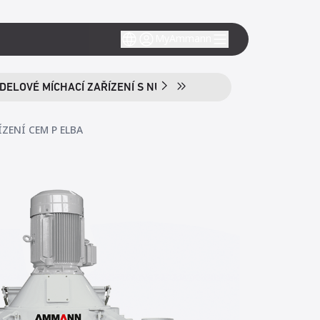
MyAmmann
DELOVÉ MÍCHACÍ ZAŘÍZENÍ S NUCENÝM OBĚHEM CEM T ELBA
ZENÍ CEM P ELBA