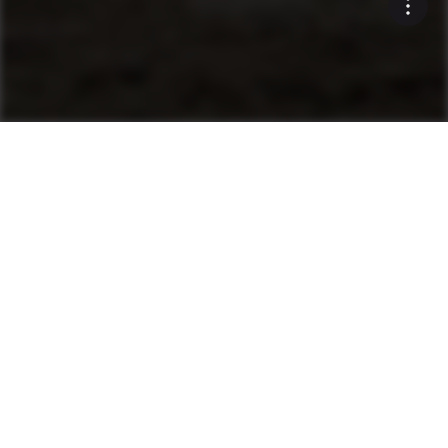
Maschinen
Asphaltfertiger
Produktfinder
Minifertiger
Kettenfertiger
Radfertiger
Kundendienst & Service
Egal wo Sie sind – die geschulten Techniker und die