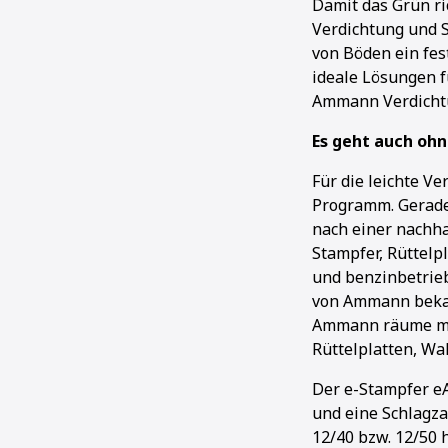
Damit das Grün r
Verdichtung und S
von Böden ein fes
ideale Lösungen f
Ammann Verdicht
Es geht auch oh
Für die leichte 
Programm. Gerade 
nach einer nachha
Stampfer, Rüttelpl
und benzinbetrieb
von Ammann bekann
Ammann räume mit 
Rüttelplatten, W
Der e-Stampfer e
und eine Schlagza
12/40 bzw. 12/50 h