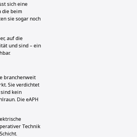
sst sich eine
h die beim
en sie sogar noch
r, auf die
ät und sind – ein
hbar.
ie branchenweit
t. Sie verdichtet
sind kein
Ohlraun. Die eAPH
ektrische
perativer Technik
Schicht.