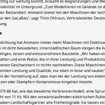
ichtig zur Geltung kommt, braucht es Begrenzungen und We
tabilität im Untergrund. „Zum Modellieren im Gelände ist 
ter Bestandteil. Ammann bietet mit den Maschinen der leic
ür den GaLaBau“, sagt Thilo Ohlraun, Vertriebsleiter Deuts
ung.
ne
Verdichtung hat Ammann immer mehr Maschinen mit Elektroa
im dicht besiedelten, innerstädtischen Raum steigen die 
ltigen, leisen und emissionsfreien Baustelle. „Wir haben el
atten und eine Walze, die in ihrer Leistung und Produktivitä
enen Geschwistern in nichts nachstehen. Diese Maschinen 
ten Leistung und Qualität, nur eben in leise und sauber,“
der Vorstellung auf, dass man bei der Leistung von elekt
alzen oder Stampfern Kompromisse eingehen müsste.
ATR 68 hat, wie das bewährte Verbrennermodell, eine Spr
hl von 11 Hz. Mit den vorwärtslaufenden elektrischen Rütte
aben Landschaftsgärtner alle Freiheitsgrade: Sie lassen sic