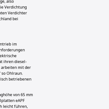
ge, also
die Verdichtung
hten Verdichter
chland bei
ntrieb im
Anforderungen
ektrische
t ihren diesel-
arbeiten mit der
 so Ohlraun.
risch betriebenen
unghöhe von 65 mm
lplatten eAPF
h leicht führen,