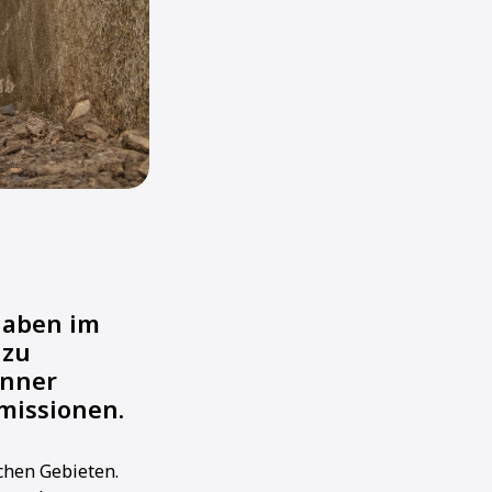
gaben im
 zu
önner
missionen.
chen Gebieten.