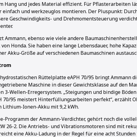
 Hang und jedes Material effizient. Für Pflasterarbeiten lä
r einfach und werkzeuglos montieren. Der Pluspunkt: Durc
sere Geschwindigkeits- und Drehmomentsteuerung verdicht
enter.
1
2
3
4
5
zt Ammann, ebenso wie viele andere Baumaschinenherstelle
von Honda. Sie haben eine lange Lebensdauer, hohe Kapazit
icher Akku-Größe auf verschiedenen Baumaschinen austausc
Strom
 hydrostatischen Rüttelplatte eAPH 70/95 bringt Ammann d
angetriebene Maschine in dieser Gewichtsklasse auf den Mark
n 3-Wellen-Erregersystem. „Steigungen und bindige Böden 
 70/95 meistert Hinterfüllungsarbeiten perfekt“, erzählt 
m Lithium-Ionen-Akku mit 9,2 kWh.
e-Programm der Ammann-Verdichter, gehört noch die vollel
 26-2. Die Antriebs- und Vibrationsmotoren sind mit reku
reicht eine Akku-Ladung in der Regel für eine acht Stunden 