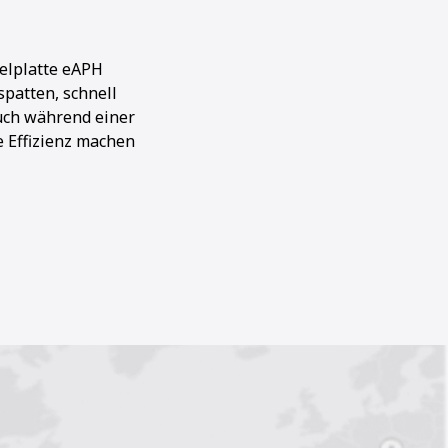
telplatte eAPH
patten, schnell
auch während einer
e Effizienz machen