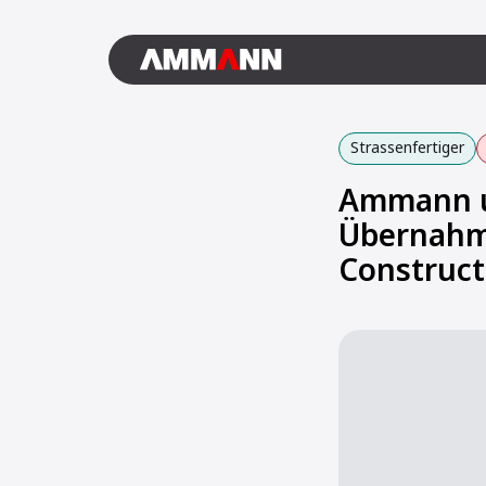
Strassenfertiger
Ammann un
Übernahme
Construc