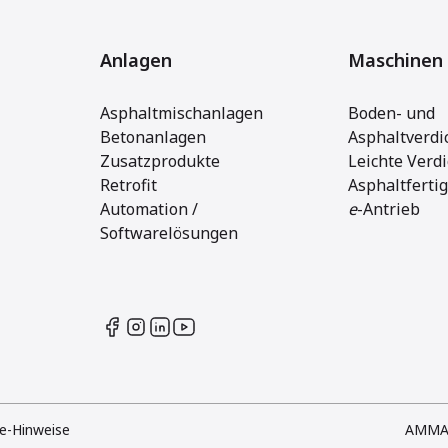
Anlagen
Maschinen
Asphaltmischanlagen
Boden- und
Betonanlagen
Asphaltverdi
Zusatzprodukte
Leichte Verd
Retrofit
Asphaltferti
Automation /
e
-Antrieb
Softwarelösungen
e-Hinweise
AMMA