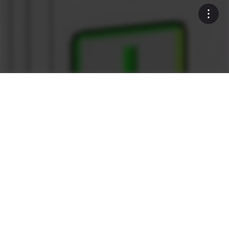
Felsenfest
Was zeichnet die as1-
Anlagensteuerung von Ammann
aus?