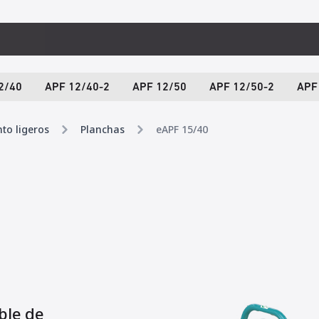
2/40
APF 12/40-2
APF 12/50
APF 12/50-2
APF
to ligeros
Planchas
eAPF 15/40
ble de