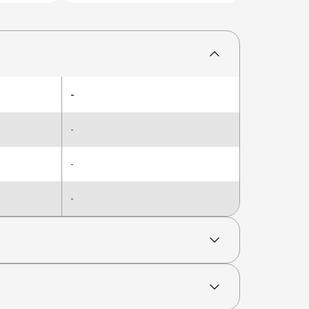
-
-
-
-