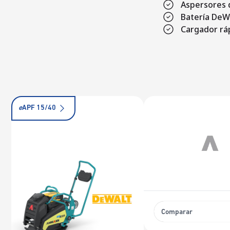
Aspersores d
Batería DeW
Cargador rá
e
APF 15/40
Comparar