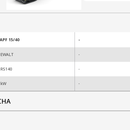
APF 15/40
-
EWALT
-
RS140
-
 kW
-
CHA