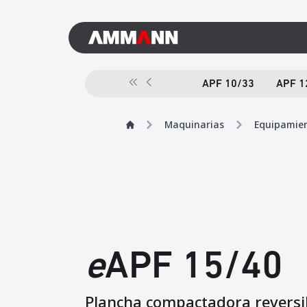
APF 10/33
APF 1
Maquinarias
Equipamien
e
APF 15/40
Plancha compactadora reversi