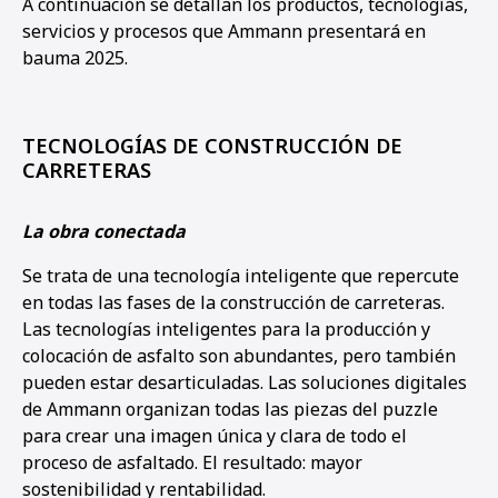
A continuación se detallan los productos, tecnologías,
servicios y procesos que Ammann presentará en
bauma 2025.
1
2
3
4
5
6
7
8
9
10
11
12
13
14
15
16
17
18
19
TECNOLOGÍAS DE CONSTRUCCIÓN DE
CARRETERAS
La obra conectada
Se trata de una tecnología inteligente que repercute
en todas las fases de la construcción de carreteras.
Las tecnologías inteligentes para la producción y
colocación de asfalto son abundantes, pero también
pueden estar desarticuladas. Las soluciones digitales
de Ammann organizan todas las piezas del puzzle
para crear una imagen única y clara de todo el
proceso de asfaltado. El resultado: mayor
sostenibilidad y rentabilidad.