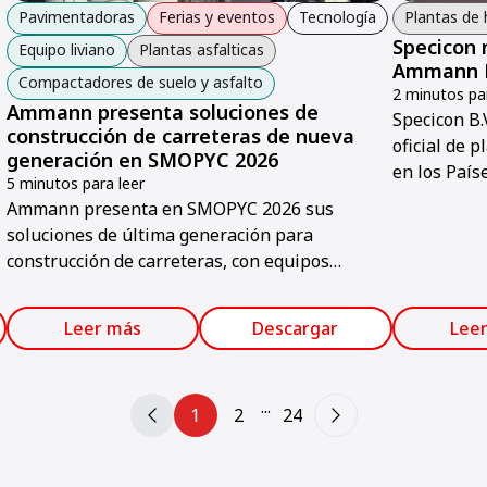
Pavimentadoras
Ferias y eventos
Tecnología
Plantas de
Specicon 
Equipo liviano
Plantas asfalticas
Ammann El
Compactadores de suelo y asfalto
2 minutos par
Ammann presenta soluciones de
Specicon B.
construcción de carreteras de nueva
oficial de
generación en SMOPYC 2026
en los País
5 minutos para leer
y soporte té
Ammann presenta en SMOPYC 2026 sus
soluciones de última generación para
construcción de carreteras, con equipos
innovadores, mayor eficiencia y sostenibilidad.
Leer más
Descargar
Lee
...
1
2
24