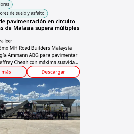
oras
res de suelo y asfalto
de pavimentación en circuito
as de Malasia supera múltiples
a leer
ómo MH Road Builders Malaysia
ogía Ammann ABG para pavimentar
 Jeffrey Cheah con máxima suavidad
r más
Descargar