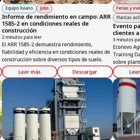
Equipo liviano
Jobs
Ferias y ev
Informe de rendimiento en campo: ARR
Plantas asf
1585-2 en condiciones reales de
Evento pa
construcción
clientes 
2 minutos para leer
3 minutos par
El ARR 1585-2 demuestra rendimiento,
Econovo Agr
fiabilidad y eficiencia en condiciones reales de
Training D
construcción sobre diversos tipos de suelo.
sobre plant
soluciones
Leer más
Descargar
Lee