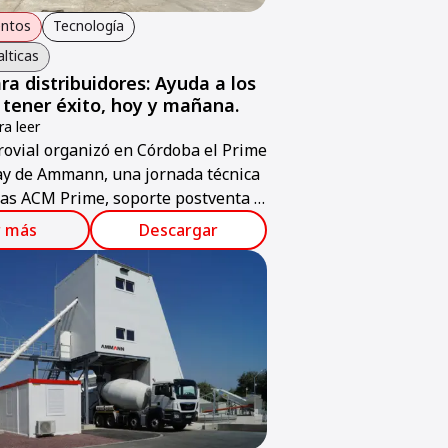
entos
Tecnología
alticas
ra distribuidores: Ayuda a los
a tener éxito, hoy y mañana.
a leer
ovial organizó en Córdoba el Prime
ay de Ammann, una jornada técnica
as ACM Prime, soporte postventa y
 ABC ValueTec.
r más
Descargar