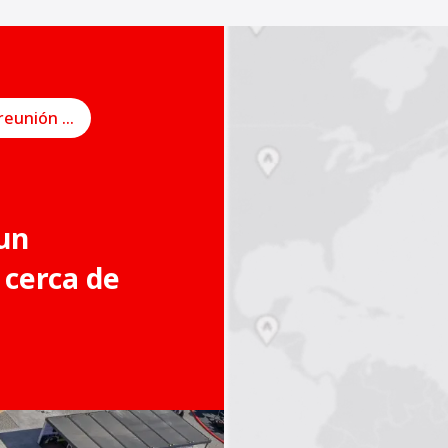
Programe una reunión en línea
un
 cerca de