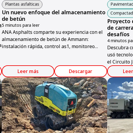
Plantas asfalticas
Pavimentad
Un nuevo enfoque del almacenamiento
Compactado
de betún
Proyecto 
n
5 minutos para leer
de carrer
ANA Asphalts comparte su experiencia con el
desafíos
almacenamiento de betún de Ammann:
4 minutos par
a
instalación rápida, control as1, monitoreo
Descubra c
remoto y eficiencia energética.
usó tecnol
el Circuito
y precisión.
Leer más
Descargar
Lee