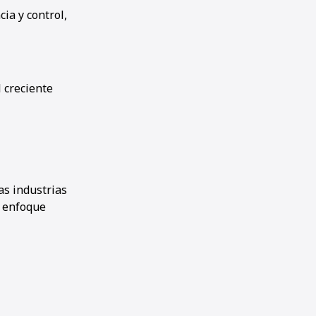
ia y control,
l creciente
as industrias
u enfoque