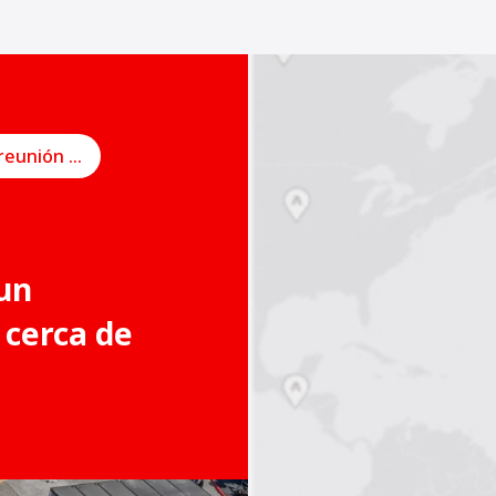
Programe una reunión en línea
un
 cerca de