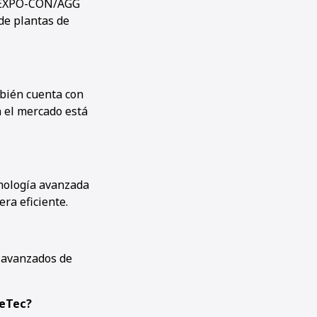
CONEXPO-CON/AGG
 de plantas de
bién cuenta con
n el mercado está
cnología avanzada
ra eficiente.
s avanzados de
ueTec?