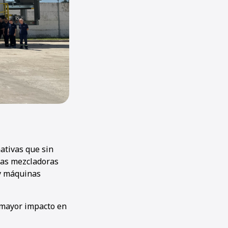
ativas que sin
tas mezcladoras
 y máquinas
o mayor impacto en