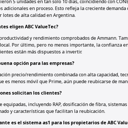
dieron 5 unidades en tan solo 10 días, coincidiendo con 
s adicionales en proceso. Esto refleja la creciente demanda
lotes de alta calidad en Argentina.
entes eligen ABC ValueTec?
, productividad y rendimiento comprobados de Ammann. Tam
 local. Por último, pero no menos importante, la confianza e
ientes están más dispuestos a invertir.
buena opción para las empresas?
ación precio/rendimiento combinada con alta capacidad, te
ue es menos móvil que Prime, aún puede reubicarse de mane
nes solicitan los clientes?
e equipadas, incluyendo RAP, dosificación de fibra, sistema
mado y características que facilitan la reubicación.
nte es el sistema as1 para los propietarios de ABC Val