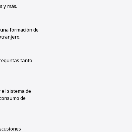
s y más.
a una formación de
xtranjero.
reguntas tanto
r el sistema de
l consumo de
iscusiones