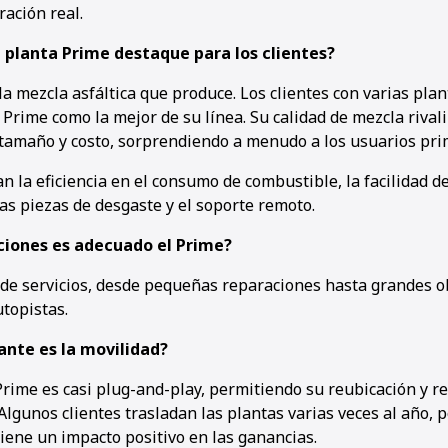
ación real.
 planta Prime destaque para los clientes?
 la mezcla asfáltica que produce. Los clientes con varias plan
rime como la mejor de su línea. Su calidad de mezcla rivali
1
2
3
tamaño y costo, sorprendiendo a menudo a los usuarios pri
an la eficiencia en el consumo de combustible, la facilidad d
 las piezas de desgaste y el soporte remoto.
ciones es adecuado el Prime?
e servicios, desde pequeñas reparaciones hasta grandes o
topistas.
nte es la movilidad?
rime es casi plug-and-play, permitiendo su reubicación y re
gunos clientes trasladan las plantas varias veces al año, p
iene un impacto positivo en las ganancias.