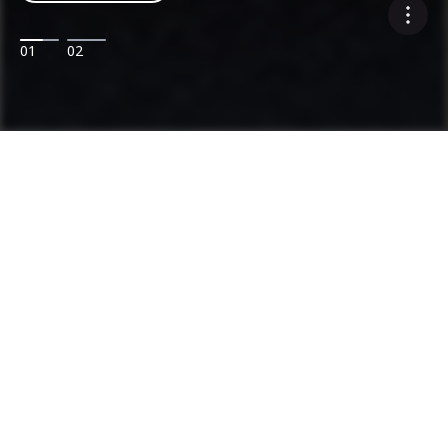
01
02
Ammann: experiencia reconocida en
plantas mezcladoras y compactación
Categorías
Rango de productos
Plantas asfalticas
Plantas de Concreto