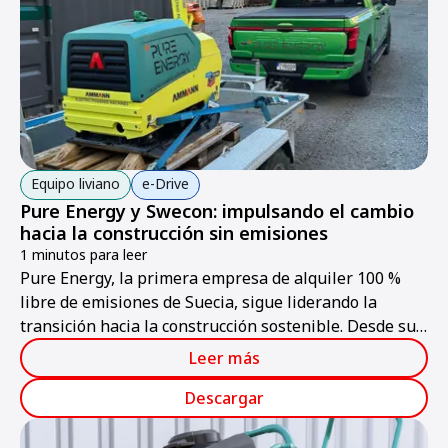
Equipo liviano
e-Drive
Pure Energy y Swecon: impulsando el cambio
hacia la construcción sin emisiones
1 minutos para leer
Pure Energy, la primera empresa de alquiler 100 %
libre de emisiones de Suecia, sigue liderando la
transición hacia la construcción sostenible. Desde su
lanzamiento en febrero de 2024, la empresa solo
Leer más
ofrece máquinas y herramientas eléctricas en alquiler.
Descargar