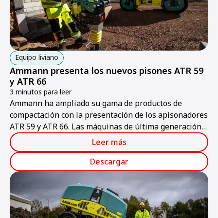
Equipo liviano
Ammann presenta los nuevos pisones ATR 59
y ATR 66
3 minutos para leer
Ammann ha ampliado su gama de productos de
compactación con la presentación de los apisonadores
ATR 59 y ATR 66. Las máquinas de última generación
ofrecen un valor añadido cuantificable a los
Leer más
contratistas gracias a su mayor productividad, su
ergonomía mejorada y su facilidad de mantenimiento.
Descargar