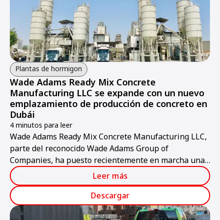
Plantas de hormigon
Wade Adams Ready Mix Concrete
Manufacturing LLC se expande con un nuevo
emplazamiento de producción de concreto en
Dubái
4 minutos para leer
Wade Adams Ready Mix Concrete Manufacturing LLC,
parte del reconocido Wade Adams Group of
Companies, ha puesto recientemente en marcha una
nueva instalación de producción de concreto de última
Leer más
generación en Jabel Ali, Dubái.
Descargar