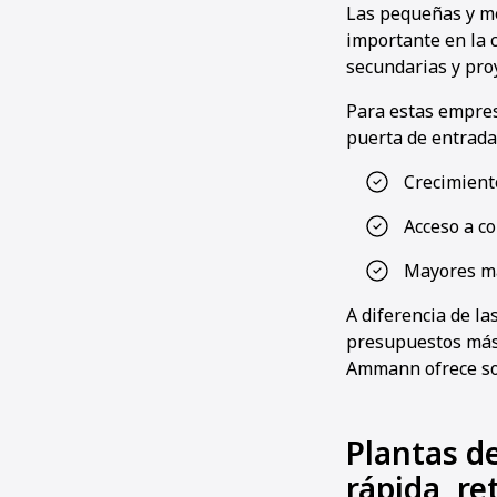
Las pequeñas y m
importante en la 
secundarias y pro
Para estas empres
puerta de entrada
Crecimiento
Acceso a co
Mayores má
A diferencia de la
presupuestos más
Ammann ofrece solu
Plantas d
rápida, r