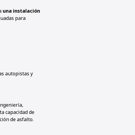
ra
una instalación
uadas para
s autopistas y
ingeniería,
lta capacidad de
ión de asfalto.