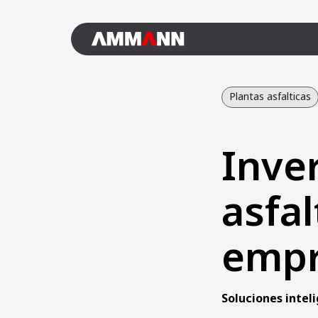
Plantas asfalticas
Inve
asfa
empr
Soluciones intel