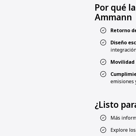
Por qué l
Ammann
Retorno de
Diseño es
integració
Movilidad
Cumplimi
emisiones 
¿Listo par
Más inform
Explore lo