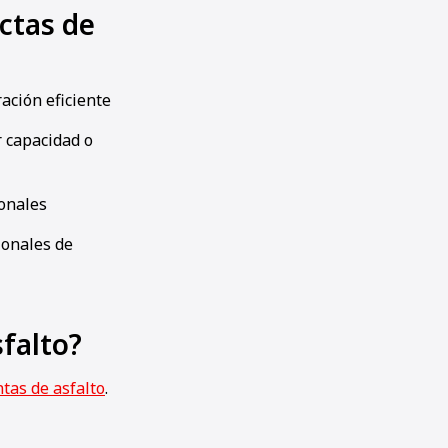
ctas de
ración eficiente
 capacidad o
onales
ionales de
sfalto?
ntas de asfalto
.