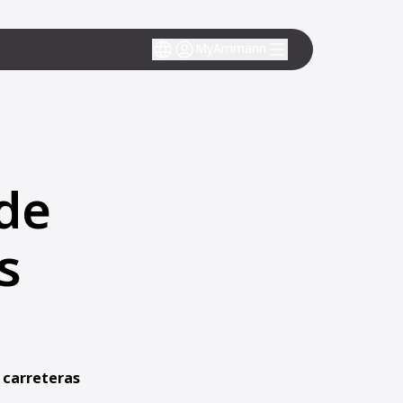
MyAmmann
 de
s
e carreteras