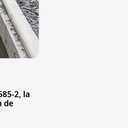
85-2, la
n de