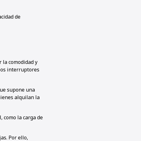
acidad de
r la comodidad y
los interruptores
o que supone una
ienes alquilan la
, como la carga de
as. Por ello,