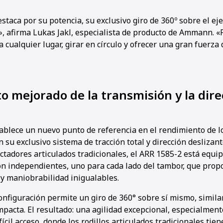
taca por su potencia, su exclusivo giro de 360º sobre el ej
», afirma Lukas Jakl, especialista de producto de Ammann. 
 cualquier lugar, girar en círculo y ofrecer una gran fuerz
 mejorado de la transmisión y la dire
ablece un nuevo punto de referencia en el rendimiento de lo
su exclusivo sistema de tracción total y dirección deslizant
ctadores articulados tradicionales, el ARR 1585-2 está equi
ón independientes, uno para cada lado del tambor, que pro
 y maniobrabilidad inigualables.
onfiguración permite un giro de 360° sobre sí mismo, simila
pacta. El resultado: una agilidad excepcional, especialmen
ícil acceso, donde los rodillos articulados tradicionales tien