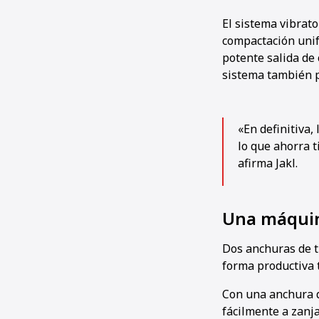
El sistema vibrat
compactación unif
potente salida de
sistema también p
«En definitiva,
lo que ahorra 
afirma Jakl.
Una máquin
Dos anchuras de t
forma productiva 
Con una anchura d
fácilmente a zanj