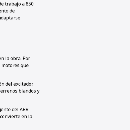
de trabajo a 850
ento de
adaptarse
n la obra. Por
o motores que
n del excitador.
terrenos blandos y
igente del ARR
convierte en la