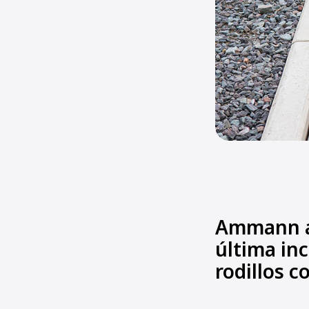
Ammann an
última in
rodillos c