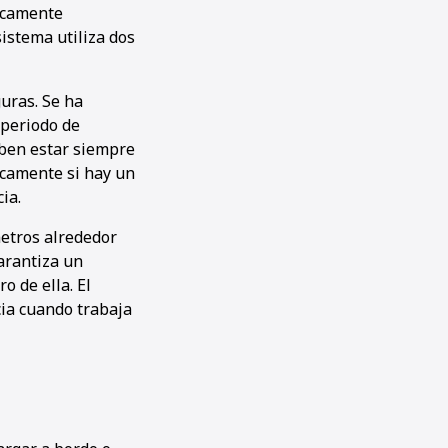
icamente
sistema utiliza dos
uras. Se ha
 periodo de
eben estar siempre
icamente si hay un
ia.
etros alrededor
arantiza un
 de ella. El
ia cuando trabaja