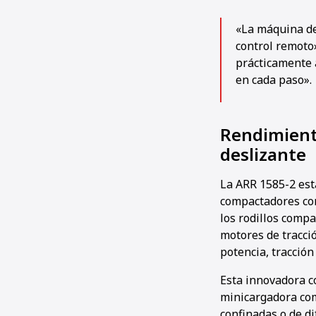
«La máquina des
control remoto
prácticamente a
en cada paso».
Rendimiento
deslizante
La ARR 1585-2 est
compactadores con 
los rodillos compa
motores de tracci
potencia, tracción
Esta innovadora c
minicargadora com
confinadas o de dif