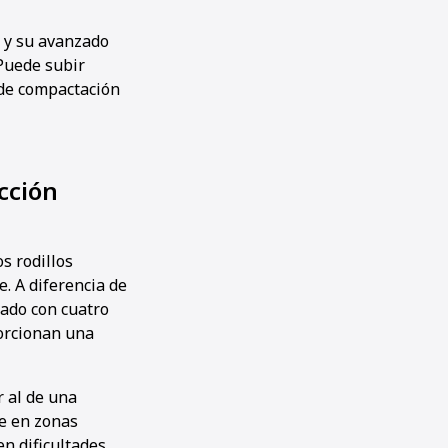
e y su avanzado
«Puede subir
a de compactación
cción
s rodillos
e. A diferencia de
pado con cuatro
porcionan una
r al de una
te en zonas
en dificultades.