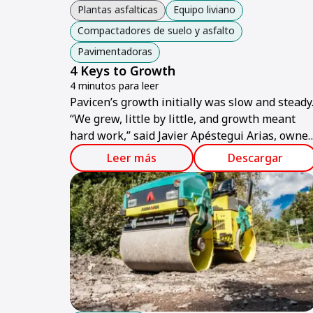
Plantas asfalticas
Equipo liviano
Compactadores de suelo y asfalto
Pavimentadoras
4 Keys to Growth
4 minutos para leer
Pavicen’s growth initially was slow and steady
“We grew, little by little, and growth meant
hard work,” said Javier Apéstegui Arias, owner
of the company.
Leer más
Descargar