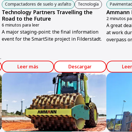
Compactadores de suelo y asfalto
Tecnología
Pavimentad
Technology Partners Travelling the
Ammann Pr
Road to the Future
2 minutos par
6 minutos para leer
A great dea
A major staging-point: the final information
at work dur
event for the SmartSite project in Filderstadt.
overpass or
.
Southeast As
increasingl
flyover was
Leer más
Descargar
Lee
several roa