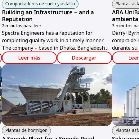
Compactadores de suelo y asfalto
Plantas asf
Building an Infrastructure – and a
ABA UniB
Reputation
ambienta
2 minutos para leer
3 minutos par
Spectra Engineers has a reputation for
Darryl Byrn
completing quality work in a timely manner.
compra de m
The company – based in Dhaka, Bangladesh –
durante su 
now is relying on Ammann soil and asphalt
de compra n
Leer más
Descargar
Lee
compactors to further build on its reputation.
especialmen
residentes 
vigilancia.
Plantas de hormigon
Plantas asf
t
A Speedy Plant for a Speedy Road
Soluciones