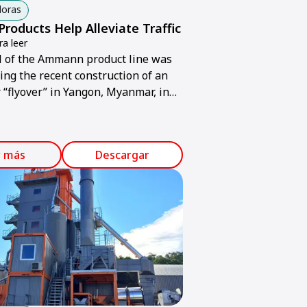
oras
oducts Help Alleviate Traffic
a leer
l of the Ammann product line was
ing the recent construction of an
 “flyover” in Yangon, Myanmar, in
ia. Traffic in the city is
y becoming more congested, so the
 created above the location where
r más
Descargar
ds converge.