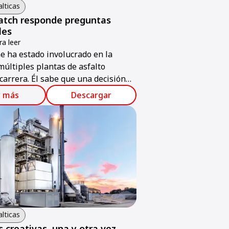
alticas
atch responde preguntas
les
a leer
e ha estado involucrado en la
últiples plantas de asfalto
carrera. Él sabe que una decisión
o se debe tomar a la ligera,
r más
Descargar
te cuando los reguladores y los
ambientales realizan una estrecha
alticas
 creativas, una y otra vez