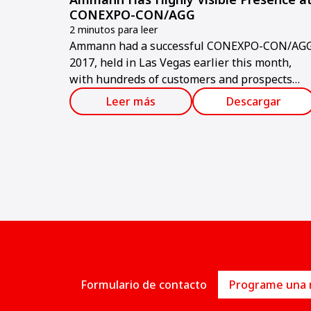
CONEXPO-CON/AGG
2 minutos para leer
Ammann had a successful CONEXPO-CON/AG
2017, held in Las Vegas earlier this month,
with hundreds of customers and prospects
visiting the booth, and many climbing to the
Leer más
Descargar
top of the ABA UniBatch asphalt-mixing plant.
Formulario de contacto