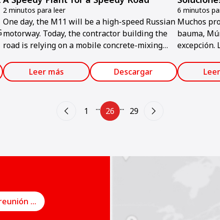
2 minutos para leer
6 minutos par
One day, the M11 will be a high-speed Russian
Muchos pro
G
motorway. Today, the contractor building the
bauma, Múni
road is relying on a mobile concrete-mixing
excepción. 
plant that offers speed when it comes to
por rodillo
relocation.
remolcador
Leer más
Descargar
Lee
nuevas.
...
...
1
26
29
Programe una reunión en línea