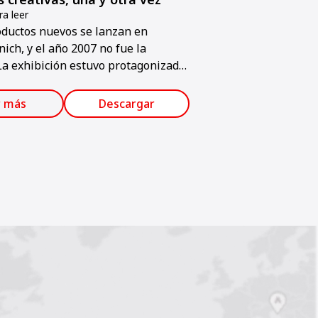
a leer
ductos nuevos se lanzan en
ch, y el año 2007 no fue la
La exhibición estuvo protagonizada
s, pavimentadoras, camiones
es y muchas otras máquinas
r más
Descargar