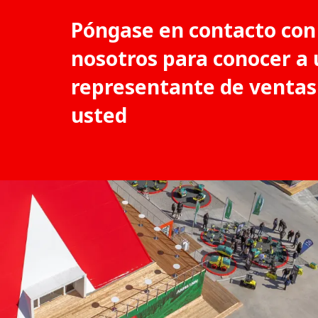
Póngase en contacto con
nosotros para conocer a 
representante de ventas
usted