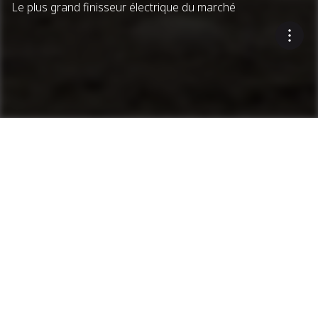
Le plus grand finisseur électrique du marché
Machines
Finisseurs
Recherche de produits
Mini Finisseurs
Finisseurs sur chenilles
Finisseurs sur pneus
Après-vente et maintenance