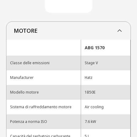
MOTORE
ABG 1570
Classe delle emissioni
Stage V
Manufacturer
Hatz
Modello motore
1B50E
Sistema di raffreddamento motore
Air cooling
Potenza a norma ISO
7.6 kW
Capacità del serbatoio carburante
5 L