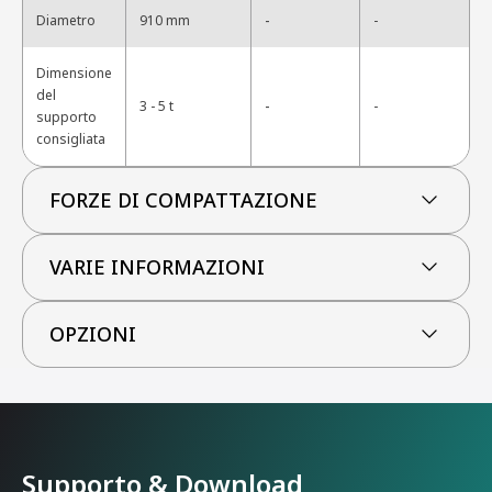
-
Diametro
910 mm
-
Dimensione
del
-
3 - 5 t
-
supporto
consigliata
FORZE DI COMPATTAZIONE
VARIE INFORMAZIONI
OPZIONI
Supporto & Download