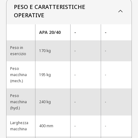
PESO E CARATTERISTICHE
OPERATIVE
APA 20/40
-
-
Peso in
-
170 kg
-
esercizio
Peso
-
macchina
195 kg
-
(mech.)
Peso
-
macchina
240 kg
-
(hyd.)
Larghezza
-
400 mm
-
macchina