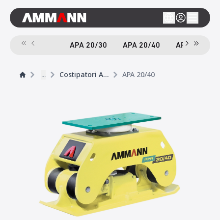
APA 20/30
APA 20/40
APA 55/46
...
Costipatori Adattabili
APA 20/40