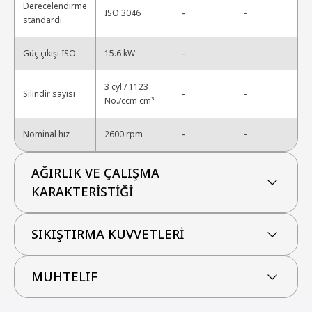
Derecelendirme
-
ISO 3046
-
standardı
-
Güç çıkışı ISO
15.6 kW
-
3 cyl / 1123
-
Silindir sayısı
-
No./ccm cm³
-
Nominal hız
2600 rpm
-
AĞIRLIK VE ÇALIŞMA
KARAKTERİSTİĞİ
SIKIŞTIRMA KUVVETLERİ
MUHTELIF