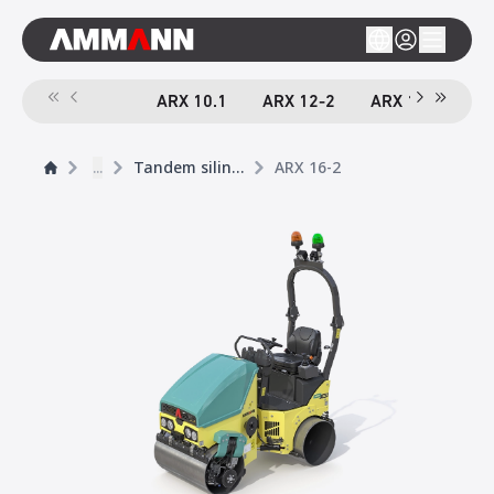
ARX 10.1
ARX 12-2
ARX 16-2
A
...
Tandem silindirler
ARX 16-2