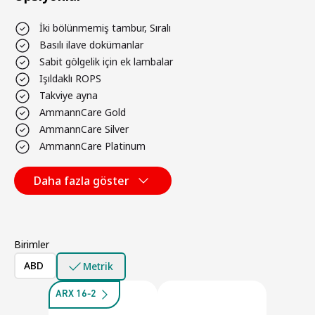
İki bölünmemiş tambur, Sıralı
Basılı ilave dokümanlar
Sabit gölgelik için ek lambalar
Işıldaklı ROPS
Takviye ayna
AmmannCare Gold
AmmannCare Silver
AmmannCare Platinum
Daha fazla göster
Birimler
ABD
Metrik
ARX 16-2