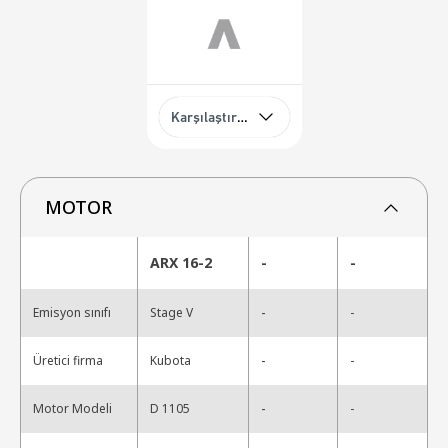
Karşılaştırma
MOTOR
ARX 16-2
-
-
-
Emisyon sınıfı
Stage V
-
-
Üretici firma
Kubota
-
-
Motor Modeli
D 1105
-