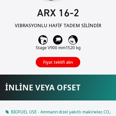
ARX 16-2
VIBRASYONLU HAFİF TADEM SİLİNDİR
Stage V
900 mm
1520 kg
Fiyat teklifi alın
İNLİNE VEYA OFSET
BİOFUEL USE - Ammann dizel yakıtlı makineler, CO₂