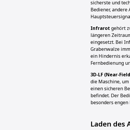
sicherste und tec
Bediener, andere 
Hauptsteuersignal
Infrarot
gehört z
längeren Zeitrau
eingesetzt. Bei I
Grabenwalze immer
ein Hindernis erk
Fernbedienung un
3D-LF (Near-Fiel
die Maschine, um 
einen sicheren Be
befindet. Der Bed
besonders engen B
Laden des 