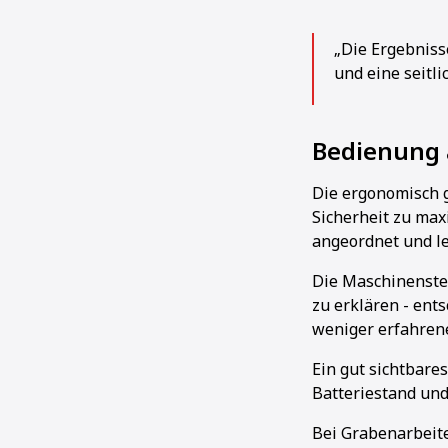
„Die Ergebnisse
und eine seitli
Bedienung 
Die ergonomisch g
Sicherheit zu maxi
angeordnet und le
Die Maschinensteu
zu erklären - ent
weniger erfahrene
Ein gut sichtbare
Batteriestand und
Bei Grabenarbeite