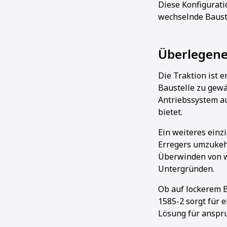
Diese Konfigurati
wechselnde Baust
Überlegene
Die Traktion ist 
Baustelle zu gewä
Antriebssystem au
bietet.
Ein weiteres einz
Erregers umzukehr
Überwinden von w
Untergründen.
Ob auf lockerem B
1585-2 sorgt für 
Lösung für anspr