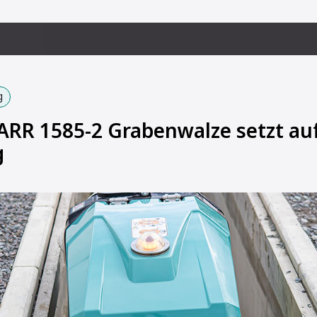
g
RR 1585-2 Grabenwalze setzt au
g