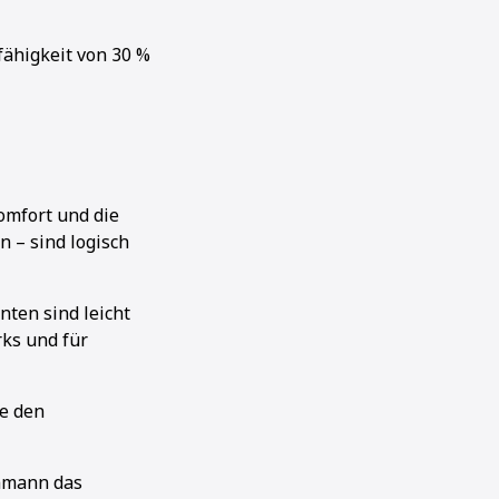
fähigkeit von 30 %
omfort und die
n – sind logisch
nten sind leicht
rks und für
ie den
Ammann das