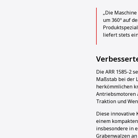
„Die Maschine 
um 360º auf der
Produktspezial
liefert stets e
Verbessert
Die ARR 1585-2 se
Maßstab bei der 
herkömmlichen kn
Antriebsmotoren a
Traktion und Wend
Diese innovative 
einem kompakten 
insbesondere in 
Grabenwalzen an 