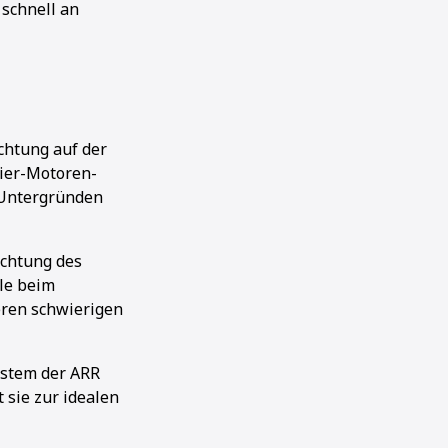
 schnell an
chtung auf der
Vier-Motoren-
n Untergründen
ichtung des
lle beim
ren schwierigen
ystem der ARR
 sie zur idealen