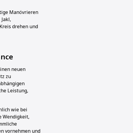
rtige Manövrieren
Jakl,
 Kreis drehen und
ance
einen neuen
tz zu
nabhängigen
che Leistung,
nlich wie bei
e Wendigkeit,
ömmliche
gen vornehmen und