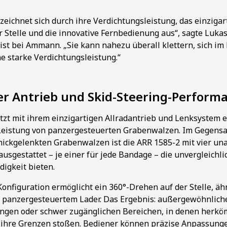
zeichnet sich durch ihre Verdichtungsleistung, das einziga
 Stelle und die innovative Fernbedienung aus“, sagte Lukas 
ist bei Ammann. „Sie kann nahezu überall klettern, sich im
ine starke Verdichtungsleistung.“
er Antrieb und Skid-Steering-Perform
tzt mit ihrem einzigartigen Allradantrieb und Lenksystem 
Leistung von panzergesteuerten Grabenwalzen. Im Gegensa
ickgelenkten Grabenwalzen ist die ARR 1585-2 mit vier u
usgestattet – je einer für jede Bandage – die unvergleichli
igkeit bieten.
Konfiguration ermöglicht ein 360°-Drehen auf der Stelle, äh
panzergesteuertem Lader. Das Ergebnis: außergewöhnlich
engen oder schwer zugänglichen Bereichen, in denen herk
ihre Grenzen stoßen. Bediener können präzise Anpassun