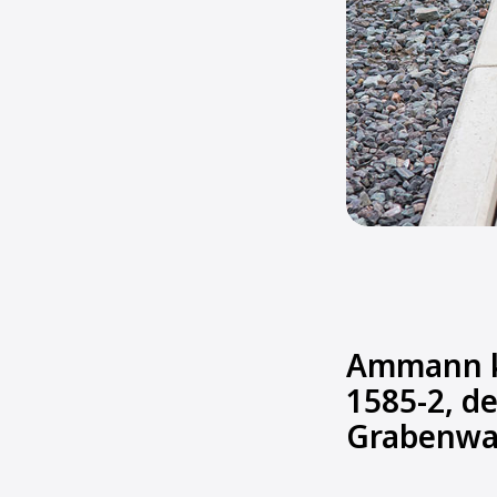
Ammann k
1585-2, d
Grabenwal