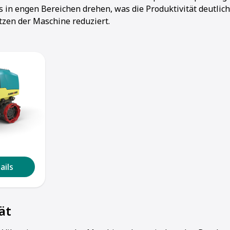
 in engen Bereichen drehen, was die Produktivität deutlich
tzen der Maschine reduziert.
1
2
3
4
5
ails
ät