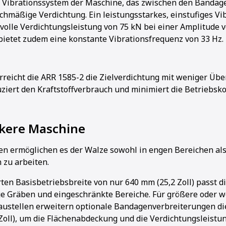
e Vibrationssystem der Maschine, das zwischen den Bandagen
eichmäßige Verdichtung. Ein leistungsstarkes, einstufiges V
tvolle Verdichtungsleistung von 75 kN bei einer Amplitude 
 bietet zudem eine konstante Vibrationsfrequenz von 33 Hz.
erreicht die ARR 1585-2 die Zielverdichtung mit weniger Übe
uziert den Kraftstoffverbrauch und minimiert die Betriebskos
nkere Maschine
en ermöglichen es der Walze sowohl in engen Bereichen als
 zu arbeiten.
rten Basisbetriebsbreite von nur 640 mm (25,2 Zoll) passt d
e Gräben und eingeschränkte Bereiche. Für größere oder w
ustellen erweitern optionale Bandagenverbreiterungen die
Zoll), um die Flächenabdeckung und die Verdichtungsleistu