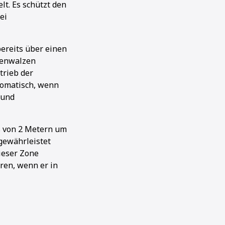
lt. Es schützt den
ei
ereits über einen
benwalzen
trieb der
tomatisch, wenn
 und
s von 2 Metern um
gewährleistet
ieser Zone
ren, wenn er in