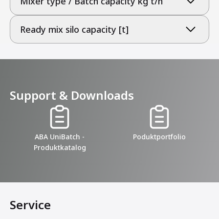
Mixer type / Batch capacity kg t/h
Ready mix silo capacity [t]
Support & Downloads
ABA UniBatch -
Poduktportfolio
Produktkatalog
Service