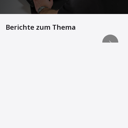
Berichte zum Thema
Swietelsky setzt bei der Renovierung der M6 Autobahn 
Neue Technologie regelt gleichzeitig Material- und Ro
Ammann Anlagentechnik schützt Ultra-Öko-Standort
AMMANN UNIBATCH ANLAGE IN HARMONIE MIT DER NAT
ASPHALT UND KLIMASCHUTZ GEHEN HAND IN HAND
PRODUKTION UNTERSCHIEDLICHER MISCHGUTARTEN
AMMANN ASPHALTMISCHANLAGE IST DIE KERNKONP
Mobile Anlage ist im Einsatz, wo immer sie gebraucht wi
Ammann Asphaltmischanlagen massgeblich am Bau eines 