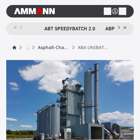
ABT SPEEDYBATCH 2.0
ABP HRT
A
...
Asphalt-Chargenmischanlagen
ABA UNIBATCH