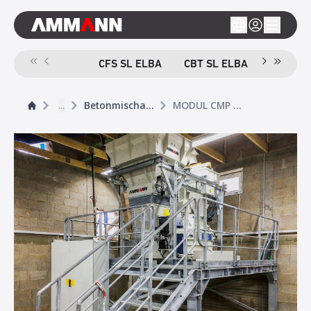
CFS SL ELBA
CBT SL ELBA
POWERM
...
Betonmischanlagen
MODUL CMP B MIT VORBEHÄLTER