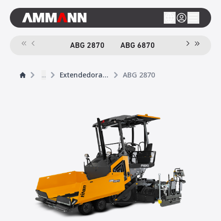
ABG 2870
ABG 6870
...
Extendedoras de ruedas
ABG 2870