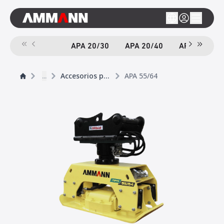
APA 20/30
APA 20/40
APA 55/46
...
Accesorios para Compactación
APA 55/64