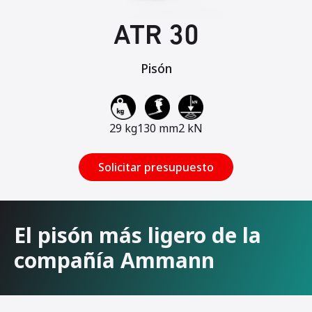
ATR 30
Pisón
29 kg
130 mm
2 kN
Solicitar presupuesto
El pisón más ligero de la
compañía Ammann