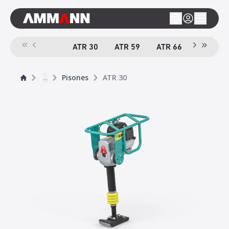
ATR 30
ATR 59
ATR 66
ACR 70 
...
Pisones
ATR 30