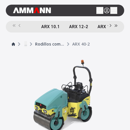
ARX 10.1
ARX 12-2
ARX 16-2
A
...
Rodillos compactador tándem
ARX 40-2