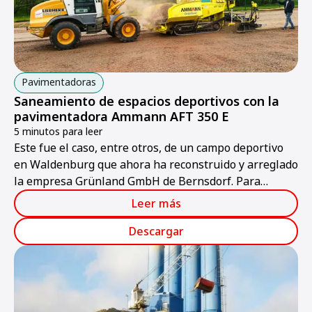
Pavimentadoras
Saneamiento de espacios deportivos con la
pavimentadora Ammann AFT 350 E
5 minutos para leer
Este fue el caso, entre otros, de un campo deportivo
en Waldenburg que ahora ha reconstruido y arreglado
la empresa Grünland GmbH de Bernsdorf. Para
conseguir un estado final del campo deportivo óptimo
Leer más
y con alta precisión, la empresa empleó una
pavimentadora
Descargar