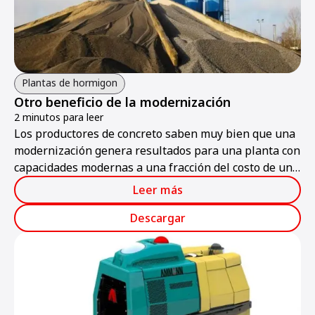
Plantas de hormigon
Otro beneficio de la modernización
2 minutos para leer
Los productores de concreto saben muy bien que una
modernización genera resultados para una planta con
capacidades modernas a una fracción del costo de una
compra nueva. Sin embargo, una empresa alemana
Leer más
obtuvo beneficios significativos mediante un
compromiso de modernización secundario: la
Descargar
renovación del sistema de sellado de ejes para que
sea compatible con el mezclador Ammann Elba.