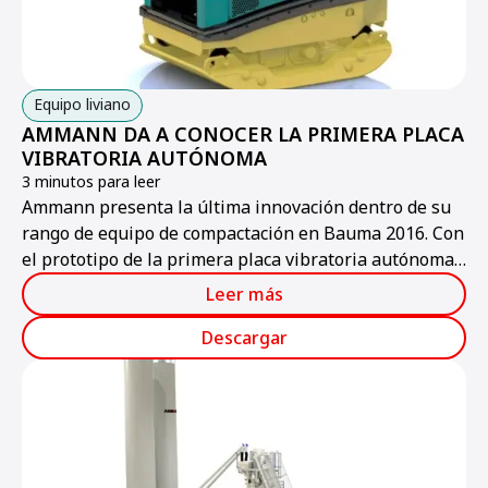
Equipo liviano
AMMANN DA A CONOCER LA PRIMERA PLACA
VIBRATORIA AUTÓNOMA
3 minutos para leer
Ammann presenta la última innovación dentro de su
rango de equipo de compactación en Bauma 2016. Con
el prototipo de la primera placa vibratoria autónoma,
Ammann ofrece a los visitantes un vistazo de la placa
Leer más
vibratoria del mañana.
Descargar