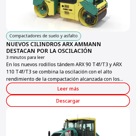
Compactadores de suelo y asfalto
NUEVOS CILINDROS ARX AMMANN
DESTACAN POR LA OSCILACIÓN
3 minutos para leer
En los nuevos rodillos tándem ARX 90 T4f/T3 y ARX
110 T4f/T3 se combina la oscilación con el alto
rendimiento de la compactación alcanzada con los
sistemas clásicos de los rodillos tándem Ammann.
Leer más
Descargar