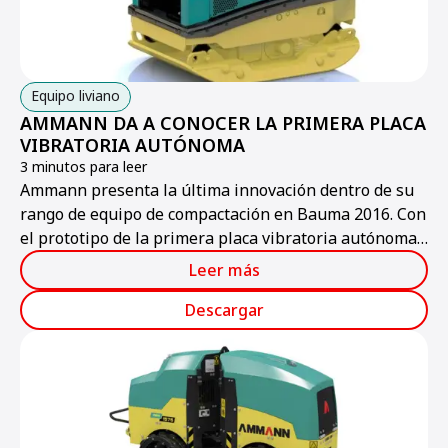
Equipo liviano
AMMANN DA A CONOCER LA PRIMERA PLACA
VIBRATORIA AUTÓNOMA
3 minutos para leer
Ammann presenta la última innovación dentro de su
rango de equipo de compactación en Bauma 2016. Con
el prototipo de la primera placa vibratoria autónoma,
Ammann ofrece a los visitantes un vistazo de la placa
Leer más
vibratoria del mañana.
Descargar