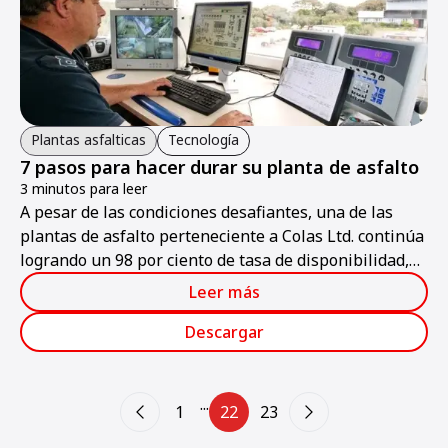
Plantas asfalticas
Tecnología
7 pasos para hacer durar su planta de asfalto
3 minutos para leer
A pesar de las condiciones desafiantes, una de las
plantas de asfalto perteneciente a Colas Ltd. continúa
logrando un 98 por ciento de tasa de disponibilidad,
aun cuando debe operar en un entorno
Leer más
extremadamente difícil.
Descargar
...
1
22
23