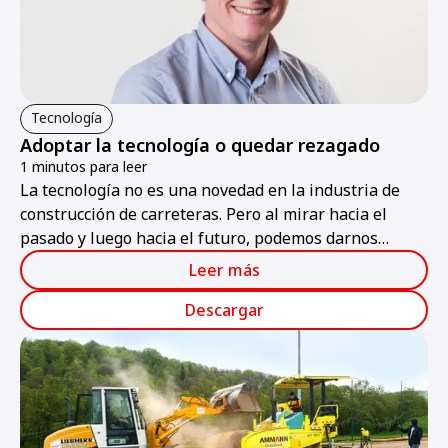
Tecnología
Adoptar la tecnología o quedar rezagado
1 minutos para leer
La tecnología no es una novedad en la industria de
construcción de carreteras. Pero al mirar hacia el
pasado y luego hacia el futuro, podemos darnos
cuenta de que nos encontramos en medio de una
Leer más
revolución tecnológica que beneficiará a aquellos que
se adapten a los cambios. Todos los demás, quedarán
Descargar
rezagados.