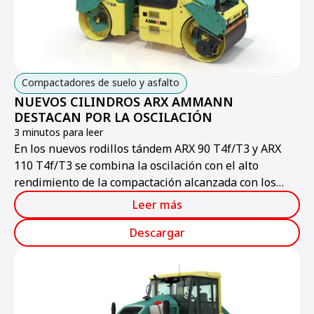
Compactadores de suelo y asfalto
NUEVOS CILINDROS ARX AMMANN
DESTACAN POR LA OSCILACIÓN
3 minutos para leer
En los nuevos rodillos tándem ARX 90 T4f/T3 y ARX
110 T4f/T3 se combina la oscilación con el alto
rendimiento de la compactación alcanzada con los
sistemas clásicos de los rodillos tándem Ammann.
Leer más
Descargar