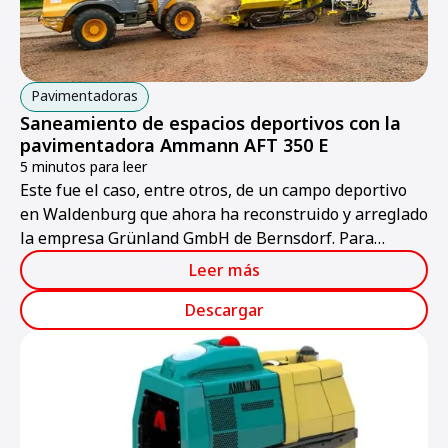
Pavimentadoras
Saneamiento de espacios deportivos con la
pavimentadora Ammann AFT 350 E
5 minutos para leer
Este fue el caso, entre otros, de un campo deportivo
en Waldenburg que ahora ha reconstruido y arreglado
la empresa Grünland GmbH de Bernsdorf. Para
conseguir un estado final del campo deportivo óptimo
Leer más
y con alta precisión, la empresa empleó una
pavimentadora
Descargar