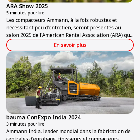
ARA Show 2025
5 minutes pour lire
Les compacteurs Ammann, à la fois robustes et
nécessitant peu d'entretien, seront présentés au
salon 2025 de l'American Rental Association (ARA) qui
se tiendra au Las Vegas Convention Center du jeudi
En savoir plus
30 janvier au samedi 1er février.
bauma ConExpo India 2024
3 minutes pour lire
Ammann India, leader mondial dans la fabrication de
centrales d'enrobage, finisseurs et compacteurs