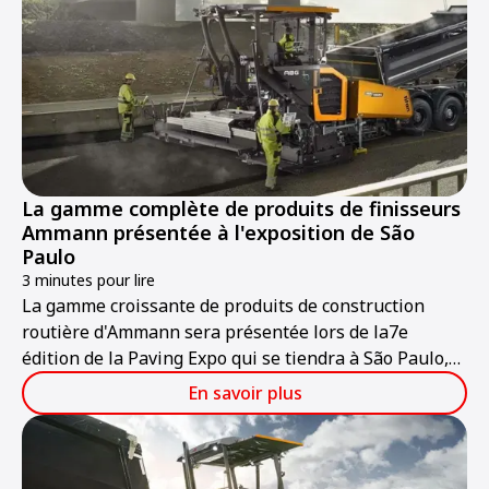
La gamme complète de produits de finisseurs
Ammann présentée à l'exposition de São
Paulo
3 minutes pour lire
La gamme croissante de produits de construction
routière d'Ammann sera présentée lors de la7e
édition de la Paving Expo qui se tiendra à São Paulo,
au Brésil, du 22 au 24 octobre. Les experts d'Ammann
En savoir plus
seront présents sur le stand NR 64 pour discuter des
finisseurs, des matériels de compactage légers et
lourds et des centrales d'enrobage de la société.