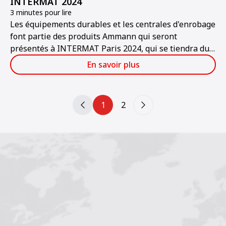
INTERMAT 2024
3 minutes pour lire
Les équipements durables et les centrales d'enrobage
font partie des produits Ammann qui seront
présentés à INTERMAT Paris 2024, qui se tiendra du
24 au 27 avril. Ammann sera présent sur le stand 5A
En savoir plus
C168.
1
2