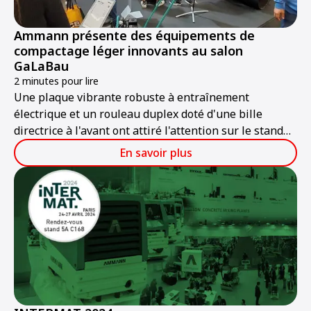
Ammann présente des équipements de
compactage léger innovants au salon
GaLaBau
2 minutes pour lire
Une plaque vibrante robuste à entraînement
électrique et un rouleau duplex doté d'une bille
directrice à l'avant ont attiré l'attention sur le stand
Ammann du salon GaLaBau 2024, qui s'est tenu à
En savoir plus
Nuremberg, en Allemagne, du 11 au 14 septembre.