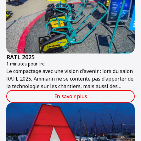
RATL 2025
1 minutes pour lire
Le compactage avec une vision d'avenir : lors du salon
RATL 2025, Ammann ne se contente pas d'apporter de
la technologie sur les chantiers, mais aussi des
solutions pour l'avenir. Les visiteurs découvriront une
En savoir plus
gamme de machines alliant puissance, durabilité et
technologies intelligentes, prêtes pour les chantiers
de demain.