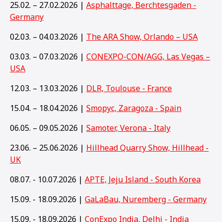
25.02. – 27.02.2026 |
Asphalttage, Berchtesgaden -
Germany
02.03. – 04.03.2026 |
The ARA Show, Orlando – USA
03.03. – 07.03.2026 |
CONEXPO-CON/AGG, Las Vegas –
USA
12.03. – 13.03.2026 |
DLR, Toulouse - France
15.04. – 18.04.2026 |
Smopyc, Zaragoza - Spain
06.05. – 09.05.2026 |
Samoter, Verona - Italy
23.06. – 25.06.2026 |
Hillhead Quarry Show, Hillhead -
UK
08.07. - 10.07.2026 |
APTE, Jeju Island - South Korea
15.09. - 18.09.2026 |
GaLaBau, Nuremberg - Germany
15
.09. - 18.09.2026 |
ConExpo India, Delhi - India