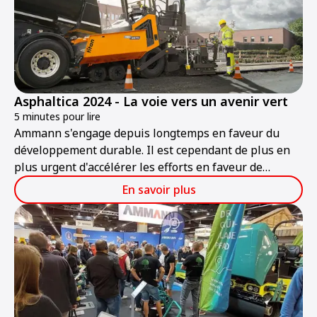
Asphaltica 2024 - La voie vers un avenir vert
5 minutes pour lire
Ammann s'engage depuis longtemps en faveur du
développement durable. Il est cependant de plus en
plus urgent d'accélérer les efforts en faveur de
l'environnement dans l'intérêt du monde entier. La
En savoir plus
construction de routes vertes est l'objectif d'Ammann
aujourd'hui et à l'avenir.