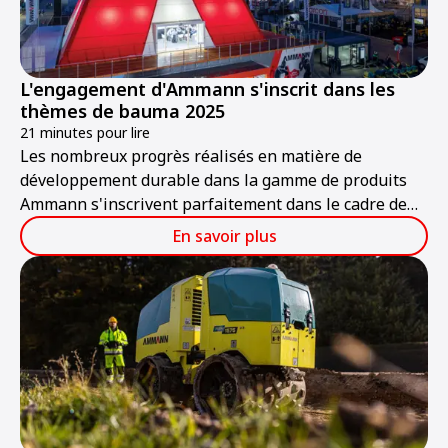
L'engagement d'Ammann s'inscrit dans les
thèmes de bauma 2025
21 minutes pour lire
Les nombreux progrès réalisés en matière de
développement durable dans la gamme de produits
Ammann s'inscrivent parfaitement dans le cadre de
bauma 2025, qui se tiendra à Munich du 7 au 13 avril.
En savoir plus